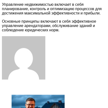
Управление недвижимостью включает в себя
планирование, контроль и оптимизацию процессов для
достижения максимальной эффективности и прибыли.
Основные принципы включают в себя эффективное
управление арендаторами, обслуживание зданий и
соблюдение юридических норм.
Facebook
Twitter
LinkedIn
Tumblr
Pinterest
Reddit
VKontakte
Odnoklassniki
Skype
WhatsApp
Telegram
Viber
Share
Print
via
Email
ЧИТАЕМОЕ